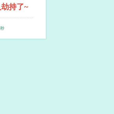
人劫持了~
2
秒